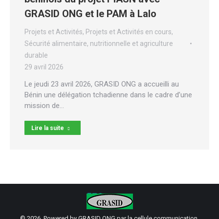
GRASID ONG et le PAM à Lalo
Projets et Activités
,
Projets et Activités en cours
,
Sécurité alimentaire, nutritionnelle et agriculture
durable
29 avril 2026
Le jeudi 23 avril 2026, GRASID ONG a accueilli au
Bénin une délégation tchadienne dans le cadre d’une
mission de…
Lire la suite
© 2026. Powered by GRASID ONG par la cellule communication.