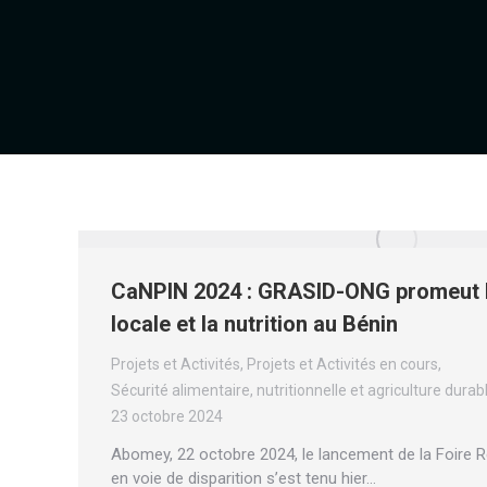
CaNPIN 2024 : GRASID-ONG promeut l
locale et la nutrition au Bénin
Projets et Activités
,
Projets et Activités en cours
,
Sécurité alimentaire, nutritionnelle et agriculture durab
23 octobre 2024
Abomey, 22 octobre 2024, le lancement de la Foire 
en voie de disparition s’est tenu hier…