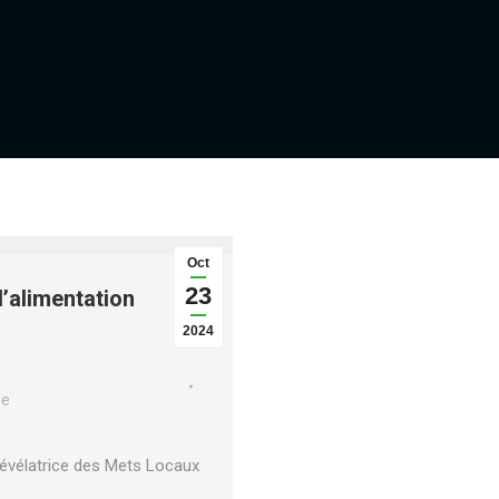
Oct
23
’alimentation
2024
le
Révélatrice des Mets Locaux